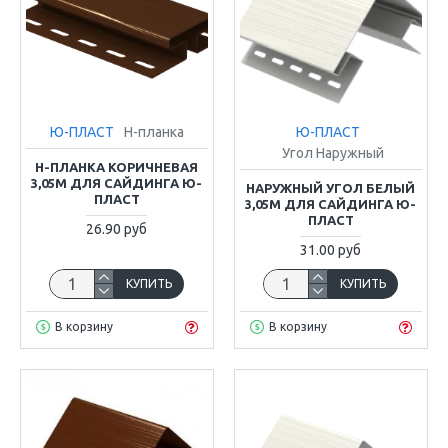
Ю-ПЛАСТ
H-планка
Ю-ПЛАСТ
Угол Наружный
Н-ПЛАНКА КОРИЧНЕВАЯ
3,05М ДЛЯ САЙДИНГА Ю-
НАРУЖНЫЙ УГОЛ БЕЛЫЙ
ПЛАСТ
3,05М ДЛЯ САЙДИНГА Ю-
ПЛАСТ
26.90 руб
31.00 руб
КУПИТЬ
КУПИТЬ
В корзину
В корзину