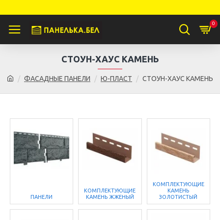
0
СТОУН-ХАУС КАМЕНЬ
ФАСАДНЫЕ ПАНЕЛИ
Ю-ПЛАСТ
СТОУН-ХАУС КАМЕНЬ
КОМПЛЕКТУЮЩИЕ
КОМПЛЕКТУЮЩИЕ
КАМЕНЬ
ПАНЕЛИ
КАМЕНЬ ЖЖЕНЫЙ
ЗОЛОТИСТЫЙ