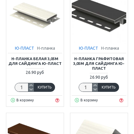
Ю-ПЛАСТ
H-планка
Ю-ПЛАСТ
H-планка
Н-ПЛАНКА БЕЛАЯ 3,05М
Н-ПЛАНКА ГРАФИТОВАЯ
ДЛЯ САЙДИНГА Ю-ПЛАСТ
3,05М ДЛЯ САЙДИНГА Ю-
ПЛАСТ
26.90 руб
26.90 руб
КУПИТЬ
КУПИТЬ
В корзину
В корзину