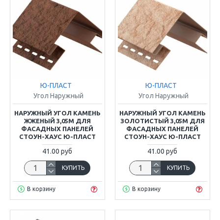
Ю-ПЛАСТ
Ю-ПЛАСТ
Угол Наружный
Угол Наружный
НАРУЖНЫЙ УГОЛ КАМЕНЬ
НАРУЖНЫЙ УГОЛ КАМЕНЬ
ЖЖЕНЫЙ 3,05М ДЛЯ
ЗОЛОТИСТЫЙ 3,05М ДЛЯ
ФАСАДНЫХ ПАНЕЛЕЙ
ФАСАДНЫХ ПАНЕЛЕЙ
СТОУН-ХАУС Ю-ПЛАСТ
СТОУН-ХАУС Ю-ПЛАСТ
41.00 руб
41.00 руб
КУПИТЬ
КУПИТЬ
В корзину
В корзину