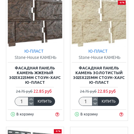
-8 %
Ю-ПЛАСТ
Ю-ПЛАСТ
Stone-House КАМЕНЬ
Stone-House КАМЕНЬ
ФАСАДНАЯ ПАНЕЛЬ
ФАСАДНАЯ ПАНЕЛЬ
КАМЕНЬ ЖЖЕНЫЙ
КАМЕНЬ ЗОЛОТИСТЫЙ
3025Х225ММ СТОУН-ХАУС
3025Х225ММ СТОУН-ХАУС
Ю-ПЛАСТ
Ю-ПЛАСТ
22.85 руб
22.85 руб
24.75 руб
24.75 руб
КУПИТЬ
КУПИТЬ
В корзину
В корзину
-8 %