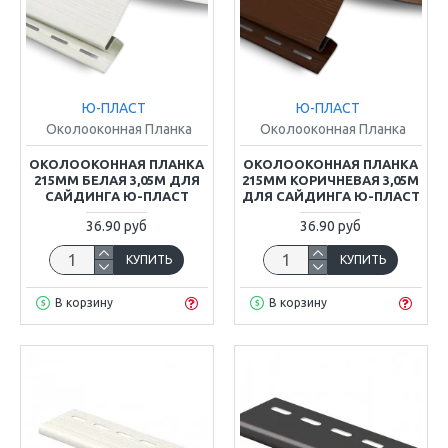
Ю-ПЛАСТ
Ю-ПЛАСТ
Околооконная Планка
Околооконная Планка
ОКОЛООКОННАЯ ПЛАНКА
ОКОЛООКОННАЯ ПЛАНКА
215ММ БЕЛАЯ 3,05М ДЛЯ
215ММ КОРИЧНЕВАЯ 3,05М
САЙДИНГА Ю-ПЛАСТ
ДЛЯ САЙДИНГА Ю-ПЛАСТ
36.90 руб
36.90 руб
КУПИТЬ
КУПИТЬ
В корзину
В корзину