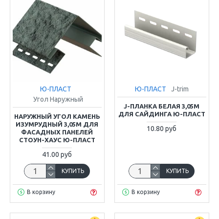
Ю-ПЛАСТ
Ю-ПЛАСТ
J-trim
Угол Наружный
J-ПЛАНКА БЕЛАЯ 3,05М
ДЛЯ САЙДИНГА Ю-ПЛАСТ
НАРУЖНЫЙ УГОЛ КАМЕНЬ
ИЗУМРУДНЫЙ 3,05М ДЛЯ
10.80 руб
ФАСАДНЫХ ПАНЕЛЕЙ
СТОУН-ХАУС Ю-ПЛАСТ
41.00 руб
КУПИТЬ
КУПИТЬ
В корзину
В корзину